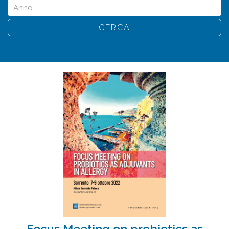
CERCA
Focus Meeting on probiotics as