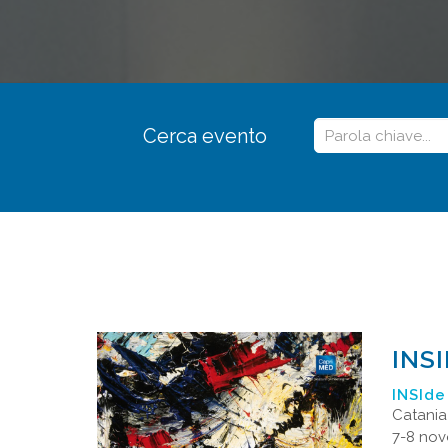
Cerca evento
INS
INSId
Catania
7-8 no