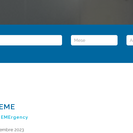
IEME
e EMErgency
vembre 2023