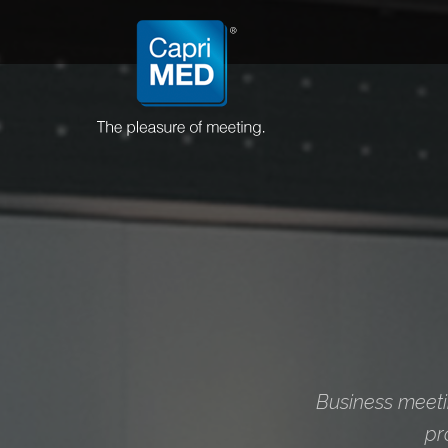
Business meetin
pr