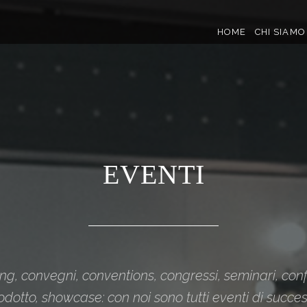
HOME
CHI SIAMO
EVENTI
g, convegni, conventions, congressi, seminari, conf
odotto, showcase: con noi sono tutti eventi di succes